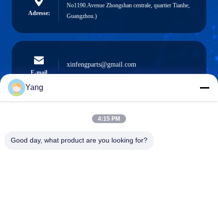
No1190.Avenue Zhongshan centrale, quartier Tianhe,
Adresse:
Guangzhou.)
xinfengparts@gmail.com
E-mail
Yang
4:15 PM
0086-189-9844-3486
Téléphone :
Good day, what product are you looking for?
Guangzhou XinFeng Engineering Machinery
Co., Ltd.