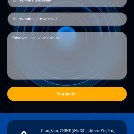
Soumettre
GuangZhou, CHINE ((No.D01, bâtiment YingFeng,