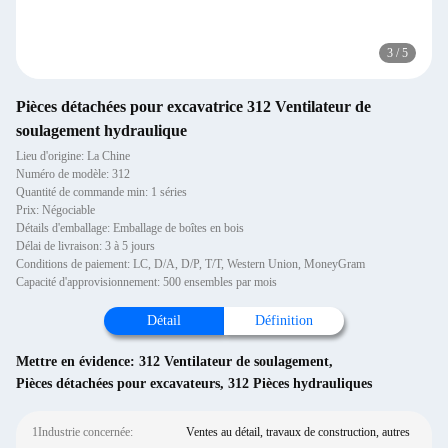
3
/
5
Pièces détachées pour excavatrice 312 Ventilateur de
soulagement hydraulique
Lieu d'origine: La Chine
Numéro de modèle: 312
Quantité de commande min: 1 séries
Prix: Négociable
Détails d'emballage: Emballage de boîtes en bois
Délai de livraison: 3 à 5 jours
Conditions de paiement: LC, D/A, D/P, T/T, Western Union, MoneyGram
Capacité d'approvisionnement: 500 ensembles par mois
Détail
Définition
Mettre en évidence:
312 Ventilateur de soulagement
,
Pièces détachées pour excavateurs
,
312 Pièces hydrauliques
1Industrie concernée:
Ventes au détail, travaux de construction, autres