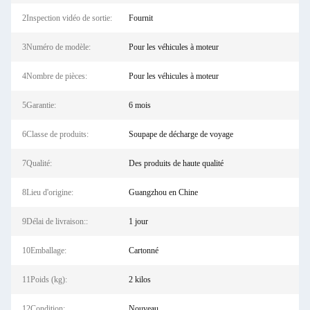
2Inspection vidéo de sortie:
Fournit
3Numéro de modèle:
Pour les véhicules à moteur
4Nombre de pièces:
Pour les véhicules à moteur
5Garantie:
6 mois
6Classe de produits:
Soupape de décharge de voyage
7Qualité:
Des produits de haute qualité
8Lieu d'origine:
Guangzhou en Chine
9Délai de livraison::
1 jour
10Emballage:
Cartonné
11Poids (kg):
2 kilos
12Condition:
Nouveau