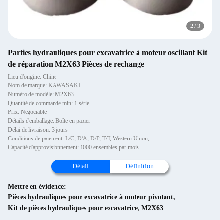
3
/
3
Parties hydrauliques pour excavatrice à moteur oscillant Kit
de réparation M2X63 Pièces de rechange
Lieu d'origine: Chine
Nom de marque: KAWASAKI
Numéro de modèle: M2X63
Quantité de commande min: 1 série
Prix: Négociable
Détails d'emballage: Boîte en papier
Délai de livraison: 3 jours
Conditions de paiement: L/C, D/A, D/P, T/T, Western Union,
Capacité d'approvisionnement: 1000 ensembles par mois
Détail
Définition
Mettre en évidence:
Pièces hydrauliques pour excavatrice à moteur pivotant
,
Kit de pièces hydrauliques pour excavatrice
,
M2X63