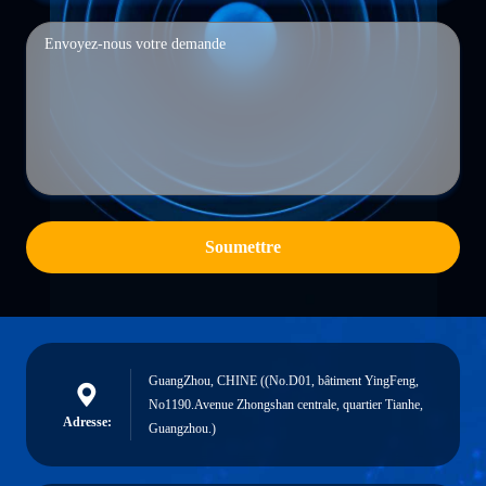
Soumettre
GuangZhou, CHINE ((No.D01, bâtiment YingFeng,
No1190.Avenue Zhongshan centrale, quartier Tianhe,
Adresse:
Guangzhou.)