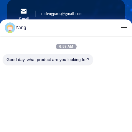
xinfengparts@gmail.com
E-mail
Yang
6:58 AM
0086-189-9844-3486
Téléphone :
Good day, what product are you looking for?
Guangzhou XinFeng Engineering Machinery
Co., Ltd.