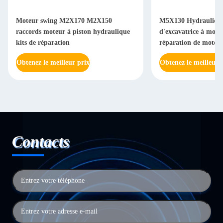
M5X130 Hydraulique Pièces
Cylindre M2X12
e
d'excavatrice à moteur pivotant Kit de
hydrauliques Bl
réparation de moteur à piston
de piston
Obtenez le meilleur prix
Obtenez le meil
Contacts