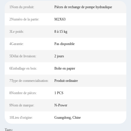
1Nom du produit:
Pièces de rechange de pompe hydraulique
2Numéro de la partie:
M2X63
3Le poids:
8 à 15 kg
4Garantie:
Pas disponible
5Délai de livraison:
2 jours
6Emballage en bois:
Boîte en papier
7Type de commercialisation:
Produit ordinaire
8Nombre de pièces:
1 PCS
9Nom de marque:
N-Power
10Lieu d'origine:
Guangdong, Chine
Tags: