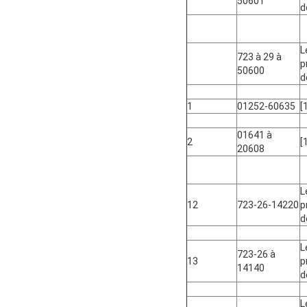
50601
d
L
723 à 29 à
p
50600
d
1
01252-60635
[
01641 à
2
[
20608
L
12
723-26-14220
p
d
L
723-26 à
13
p
14140
d
L