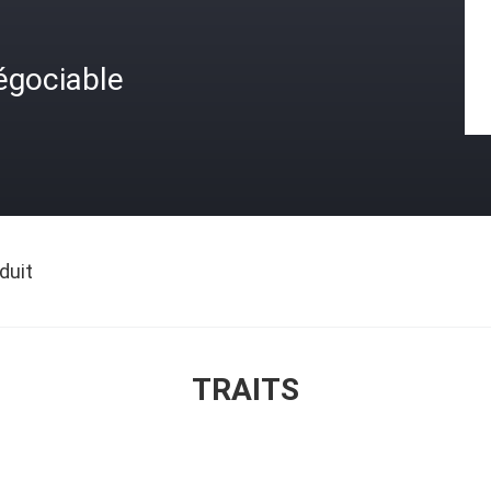
égociable
duit
TRAITS