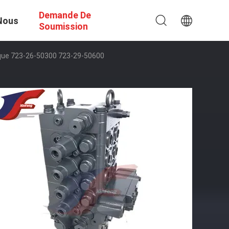
Demande De
Nous
Soumission
que 723-26-50300 723-29-50600