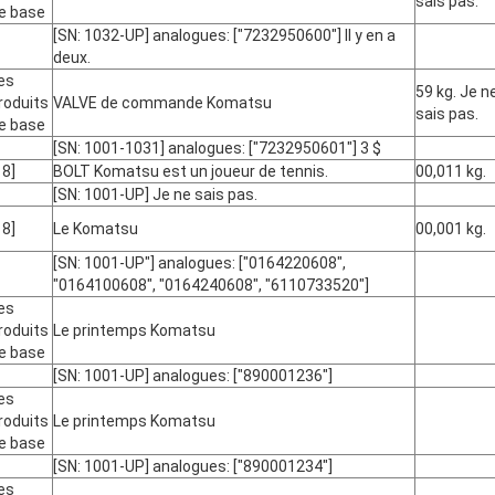
sais pas.
e base
[SN: 1032-UP] analogues: ["7232950600"] Il y en a
deux.
es
59 kg. Je n
roduits
VALVE de commande Komatsu
sais pas.
e base
[SN: 1001-1031] analogues: ["7232950601"] 3 $
18]
BOLT Komatsu est un joueur de tennis.
00,011 kg.
[SN: 1001-UP] Je ne sais pas.
18]
Le Komatsu
00,001 kg.
[SN: 1001-UP"] analogues: ["0164220608",
"0164100608", "0164240608", "6110733520"]
es
roduits
Le printemps Komatsu
e base
[SN: 1001-UP] analogues: ["890001236"]
es
roduits
Le printemps Komatsu
e base
[SN: 1001-UP] analogues: ["890001234"]
es