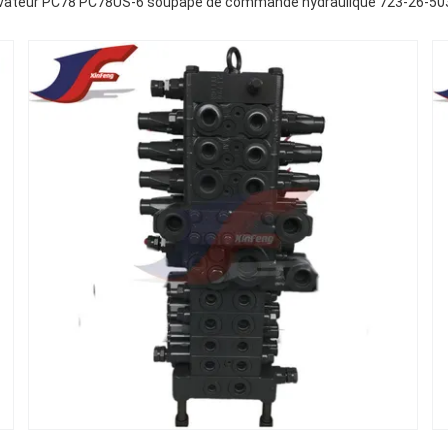
avateur PC78 PC78US-6 soupape de commande hydraulique 723-26-50