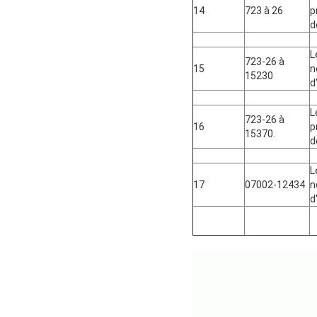
14
723 à 26
p
d
L
723-26 à
15
n
15230
d
L
723-26 à
16
p
15370.
d
L
17
07002-12434
n
d