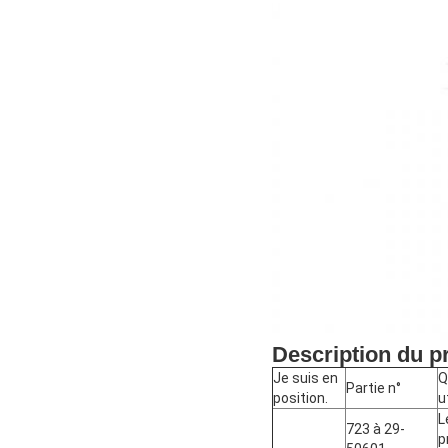
Description du p
Je suis en
Q
Partie n°
position.
u
L
723 à 29-
p