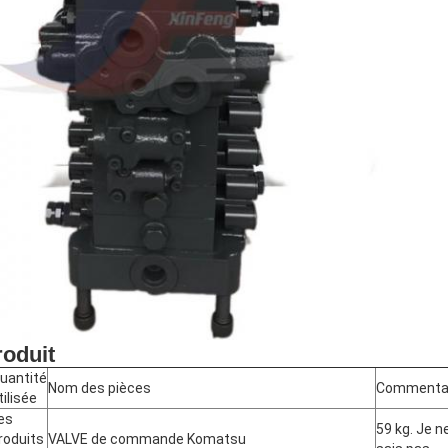
roduit
uantité
Nom des pièces
Commenta
tilisée
es
59 kg. Je n
roduits
VALVE de commande Komatsu