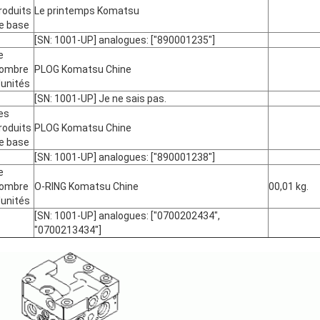
roduits
Le printemps Komatsu
e base
[SN: 1001-UP] analogues: ["890001235"]
e
ombre
PLOG Komatsu Chine
'unités
[SN: 1001-UP] Je ne sais pas.
es
roduits
PLOG Komatsu Chine
e base
[SN: 1001-UP] analogues: ["890001238"]
e
ombre
O-RING Komatsu Chine
00,01 kg.
'unités
[SN: 1001-UP] analogues: ["0700202434",
"0700213434"]