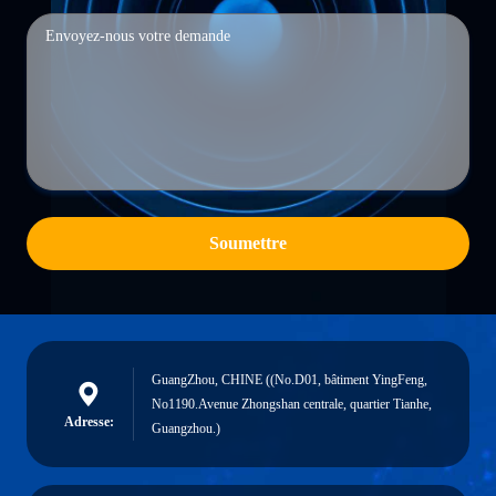
Soumettre
GuangZhou, CHINE ((No.D01, bâtiment YingFeng,
No1190.Avenue Zhongshan centrale, quartier Tianhe,
Adresse:
Guangzhou.)