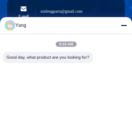
xinfengparts@gmail.com
E-mail
Yang
8:24 AM
0086-189-9844-3486
Téléphone :
Good day, what product are you looking for?
Guangzhou XinFeng Engineering Machinery
Co., Ltd.