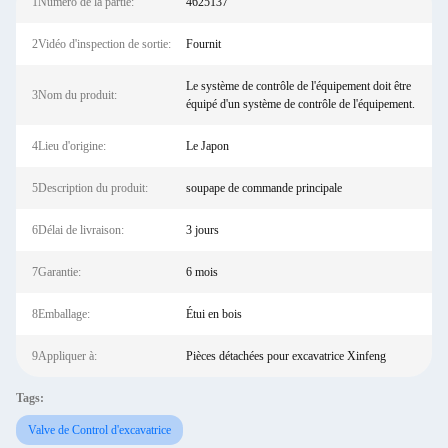
1Numéro de la partie:
4625137
2Vidéo d'inspection de sortie:
Fournit
Le système de contrôle de l'équipement doit être
3Nom du produit:
équipé d'un système de contrôle de l'équipement.
4Lieu d'origine:
Le Japon
5Description du produit:
soupape de commande principale
6Délai de livraison:
3 jours
7Garantie:
6 mois
8Emballage:
Étui en bois
9Appliquer à:
Pièces détachées pour excavatrice Xinfeng
Tags:
Valve de Control d'excavatrice