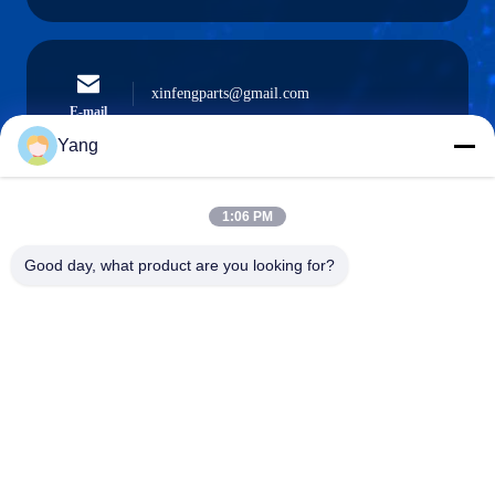
xinfengparts@gmail.com
E-mail
Yang
1:06 PM
0086-189-9844-3486
Téléphone :
Good day, what product are you looking for?
Guangzhou XinFeng Engineering Machinery
Co., Ltd.