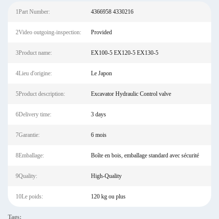
1Part Number:
4366958 4330216
2Video outgoing-inspection:
Provided
3Product name:
EX100-5 EX120-5 EX130-5
4Lieu d'origine:
Le Japon
5Product description:
Excavator Hydraulic Control valve
6Delivery time:
3 days
7Garantie:
6 mois
8Emballage:
Boîte en bois, emballage standard avec sécurité
9Quality:
High-Quality
10Le poids:
120 kg ou plus
Tags: