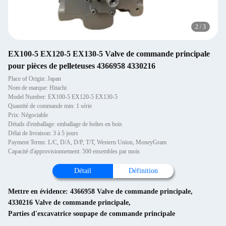
2
/
3
EX100-5 EX120-5 EX130-5 Valve de commande principale
pour pièces de pelleteuses 4366958 4330216
Place of Origin: Japan
Nom de marque: Hitachi
Model Number: EX100-5 EX120-5 EX130-5
Quantité de commande min: 1 série
Prix: Négociable
Détails d'emballage: emballage de boîtes en bois
Délai de livraison: 3 à 5 jours
Payment Terms: L/C, D/A, D/P, T/T, Western Union, MoneyGram
Capacité d'approvisionnement: 500 ensembles par mois
Détail
Définition
Mettre en évidence:
4366958 Valve de commande principale
,
4330216 Valve de commande principale
,
Parties d'excavatrice soupape de commande principale