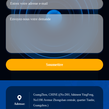
Soumettre
GuangZhou, CHINE ((No.D01, bâtiment YingFeng,
No1190.Avenue Zhongshan centrale, quartier Tianhe,
Adresse:
Guangzhou.)