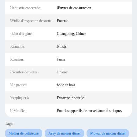
2Industrie concernée:
Œuvres de construction
3Vidéo d'inspection de sortie:
Fournit
4Lieu d'origine:
Guangdong, Chine
5Garantie:
6 mois
6Couleur:
Jaune
7Nombre de pièces:
1 pièce
8Le paquet:
boîte en bois
9Appliquer à:
Excavateur pour le
10Modèle:
Pour les appareils de surveillance des risques
Tags:
Moteur de pelleteuse
Assy de moteur diesel
Moteur de moteur diesel