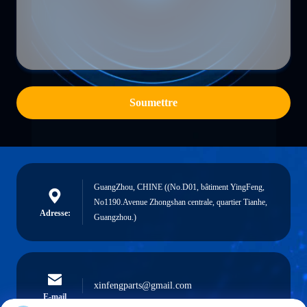
Soumettre
GuangZhou, CHINE ((No.D01, bâtiment YingFeng,
No1190.Avenue Zhongshan centrale, quartier Tianhe,
Adresse:
Guangzhou.)
xinfengparts@gmail.com
E-mail