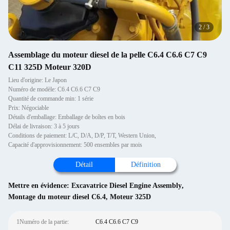
2
/
3
Assemblage du moteur diesel de la pelle C6.4 C6.6 C7 C9
C11 325D Moteur 320D
Lieu d'origine: Le Japon
Numéro de modèle: C6.4 C6.6 C7 C9
Quantité de commande min: 1 série
Prix: Négociable
Détails d'emballage: Emballage de boîtes en bois
Délai de livraison: 3 à 5 jours
Conditions de paiement: L/C, D/A, D/P, T/T, Western Union,
Capacité d'approvisionnement: 500 ensembles par mois
Détail
Définition
Mettre en évidence:
Excavatrice Diesel Engine Assembly
,
Montage du moteur diesel C6.4
,
Moteur 325D
1Numéro de la partie:
C6.4 C6.6 C7 C9