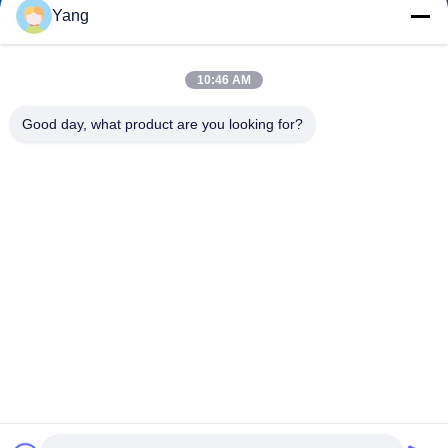
Yang
10:46 AM
0086-189-9844-3486
Téléphone :
Good day, what product are you looking for?
Guangzhou XinFeng Engineering Machinery
Co., Ltd.
Guangzhou XinFeng Engineering Machinery Co., Ltd.