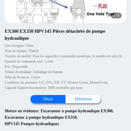
2
/
3
EX300 EX350 HPV145 Pièces détachées de pompe
hydraulique
Lieu d'origine: Chine
Nom de marque: Hitachi
Numéro de modèle: Pour les appareils à commande numérique, le numéro de série de l'appareil doit être le numéro de sér
Quantité de commande min: 1 série
Prix: Négociable
Détails d'emballage: Emballage de Standar
Délai de livraison: 3 jours
Conditions de paiement: L/C, D/A, D/P, T/T, Western Union, MoneyGram
Capacité d'approvisionnement: 1000 ensembles par mois
Détail
Définition
Mettre en évidence:
Excavateur à pompe hydraulique EX300
,
Excavateur à pompe hydraulique EX350
,
HPV145 Pompes hydrauliques