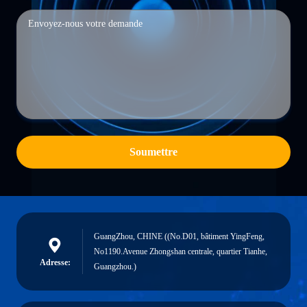
Soumettre
GuangZhou, CHINE ((No.D01, bâtiment YingFeng,
No1190.Avenue Zhongshan centrale, quartier Tianhe,
Adresse:
Guangzhou.)