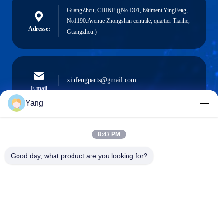
GuangZhou, CHINE ((No.D01, bâtiment YingFeng,
No1190.Avenue Zhongshan centrale, quartier Tianhe,
Adresse:
Guangzhou.)
xinfengparts@gmail.com
E-mail
Yang
8:47 PM
0086-189-9844-3486
Téléphone :
Good day, what product are you looking for?
Guangzhou XinFeng Engineering Machinery