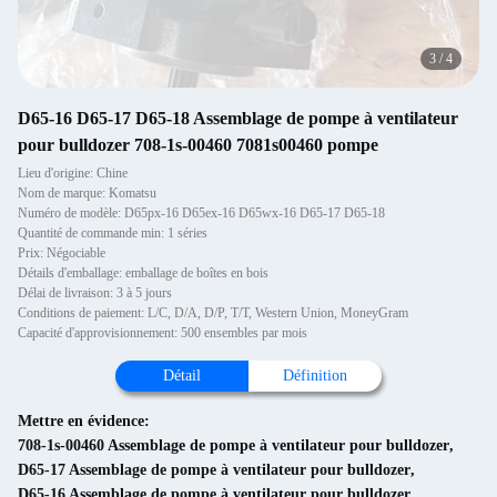
3
/
4
D65-16 D65-17 D65-18 Assemblage de pompe à ventilateur
pour bulldozer 708-1s-00460 7081s00460 pompe
Lieu d'origine: Chine
Nom de marque: Komatsu
Numéro de modèle: D65px-16 D65ex-16 D65wx-16 D65-17 D65-18
Quantité de commande min: 1 séries
Prix: Négociable
Détails d'emballage: emballage de boîtes en bois
Délai de livraison: 3 à 5 jours
Conditions de paiement: L/C, D/A, D/P, T/T, Western Union, MoneyGram
Capacité d'approvisionnement: 500 ensembles par mois
Détail
Définition
Mettre en évidence:
708-1s-00460 Assemblage de pompe à ventilateur pour bulldozer
,
D65-17 Assemblage de pompe à ventilateur pour bulldozer
,
D65-16 Assemblage de pompe à ventilateur pour bulldozer