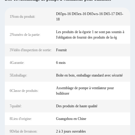
D65px-16 D65ex-16 D65wx-16 D65-17 D65-
1Nom du produit:
18
Les produits de la égorie 1 ne sont pas soumis à
2Numéro de la partie:
l'obligation de fournir des produits de la ég
3Vidéo d'inspection de sortie:
Fournit
4Garantie:
6 mois
5Emballage:
Boîte en bois, emballage standard avec sécurité
Assemblage de pompe à ventilateur pour
6Classe de produits:
bulldozer
7qualité:
Des produits de haute qualité
8Lieu d'origine:
Guangzhou en Chine
9Délai de livraison:
2 à 3 jours ouvrables