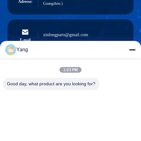
Adresse:
Guangzhou.)
xinfengparts@gmail.com
E-mail
Yang
1:23 PM
0086-189-9844-3486
Téléphone :
Good day, what product are you looking for?
Guangzhou XinFeng Engineering Machinery
Co., Ltd.