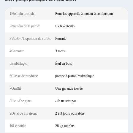
1Nom du produit:
Pour les appareils à moteur à combustion
2Numéro de la partie:
PVK-2B-505
3Vidéo d'inspection de sortie:
Fournit
4Garantie:
3 mois
5Emballage:
Étui en bois
6Classe de produits:
pompe à piston hydraulique
7Qualité:
Une garantie élevée
8Lieu d'origine:
- Je ne sais pas.
9Délai de livraison:
2 à 3 jours ouvrables
10Le poids:
28 kg ou plus