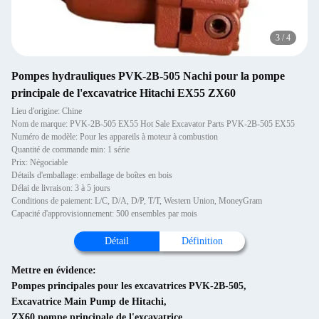
3
/
4
Pompes hydrauliques PVK-2B-505 Nachi pour la pompe
principale de l'excavatrice Hitachi EX55 ZX60
Lieu d'origine: Chine
Nom de marque: PVK-2B-505 EX55 Hot Sale Excavator Parts PVK-2B-505 EX55
Numéro de modèle: Pour les appareils à moteur à combustion
Quantité de commande min: 1 série
Prix: Négociable
Détails d'emballage: emballage de boîtes en bois
Délai de livraison: 3 à 5 jours
Conditions de paiement: L/C, D/A, D/P, T/T, Western Union, MoneyGram
Capacité d'approvisionnement: 500 ensembles par mois
Détail
Définition
Mettre en évidence:
Pompes principales pour les excavatrices PVK-2B-505
,
Excavatrice Main Pump de Hitachi
,
ZX60 pompe principale de l'excavatrice