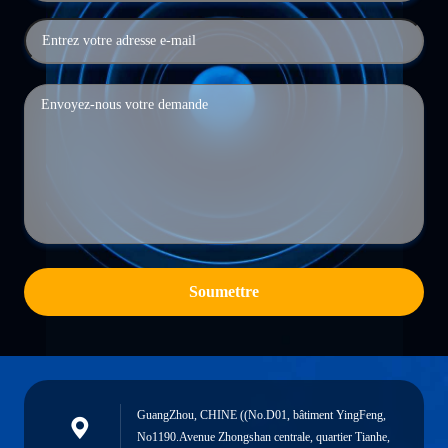
Soumettre
GuangZhou, CHINE ((No.D01, bâtiment YingFeng,
No1190.Avenue Zhongshan centrale, quartier Tianhe,