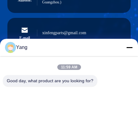
Adresse:
Guangzhou.)
xinfengparts@gmail.com
E-mail
Yang
11:59 AM
0086-189-9844-3486
Téléphone :
Good day, what product are you looking for?
Guangzhou XinFeng Engineering Machinery
Co., Ltd.