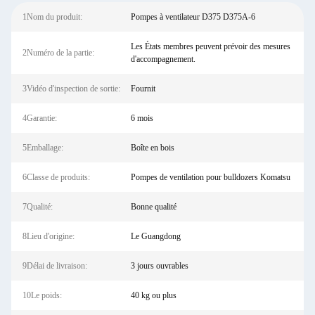
1Nom du produit:
Pompes à ventilateur D375 D375A-6
Les États membres peuvent prévoir des mesures
2Numéro de la partie:
d'accompagnement.
3Vidéo d'inspection de sortie:
Fournit
4Garantie:
6 mois
5Emballage:
Boîte en bois
6Classe de produits:
Pompes de ventilation pour bulldozers Komatsu
7Qualité:
Bonne qualité
8Lieu d'origine:
Le Guangdong
9Délai de livraison:
3 jours ouvrables
10Le poids:
40 kg ou plus