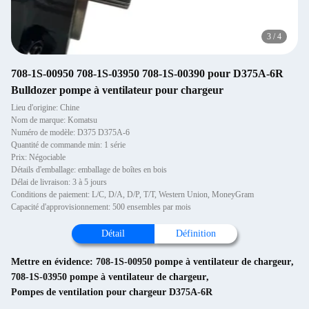
3
/
4
708-1S-00950 708-1S-03950 708-1S-00390 pour D375A-6R
Bulldozer pompe à ventilateur pour chargeur
Lieu d'origine: Chine
Nom de marque: Komatsu
Numéro de modèle: D375 D375A-6
Quantité de commande min: 1 série
Prix: Négociable
Détails d'emballage: emballage de boîtes en bois
Délai de livraison: 3 à 5 jours
Conditions de paiement: L/C, D/A, D/P, T/T, Western Union, MoneyGram
Capacité d'approvisionnement: 500 ensembles par mois
Détail
Définition
Mettre en évidence:
708-1S-00950 pompe à ventilateur de chargeur
,
708-1S-03950 pompe à ventilateur de chargeur
,
Pompes de ventilation pour chargeur D375A-6R