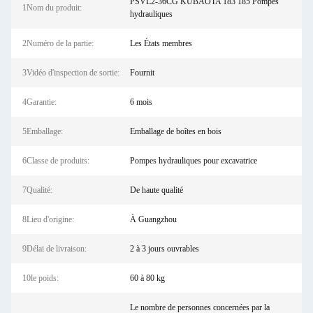
PSVL2-36CG KUBAOTA 183 185 Pompes
1Nom du produit:
hydrauliques
2Numéro de la partie:
Les États membres
3Vidéo d'inspection de sortie:
Fournit
4Garantie:
6 mois
5Emballage:
Emballage de boîtes en bois
6Classe de produits:
Pompes hydrauliques pour excavatrice
7Qualité:
De haute qualité
8Lieu d'origine:
À Guangzhou
9Délai de livraison:
2 à 3 jours ouvrables
10le poids:
60 à 80 kg
Le nombre de personnes concernées par la