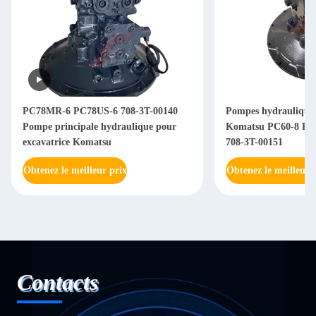
Pompes hydrauliques pour excavatrices
Excavateur pompe h
Komatsu PC60-8 PC70-8 708-3T-00161
principale Assy 708
708-3T-00151
7K
Obtenez le meilleur prix
Obtenez le meilleur 
Contacts