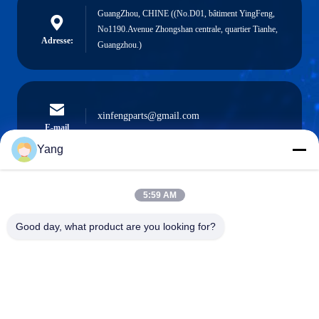
GuangZhou, CHINE ((No.D01, bâtiment YingFeng,
No1190.Avenue Zhongshan centrale, quartier Tianhe,
Adresse:
Guangzhou.)
xinfengparts@gmail.com
E-mail
Yang
5:59 AM
0086-189-9844-3486
Téléphone :
Good day, what product are you looking for?
Guangzhou XinFeng Engineering Machinery