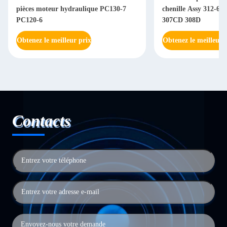
pièces moteur hydraulique PC130-7
chenille Assy 312-6
PC120-6
307CD 308D
Obtenez le meilleur prix
Obtenez le meilleur 
Contacts