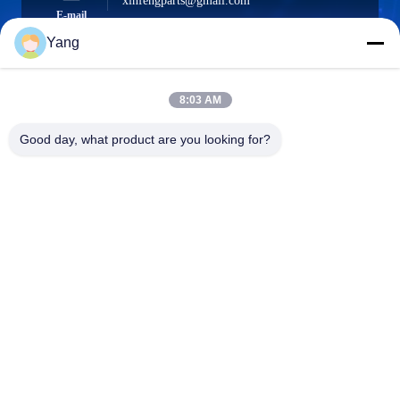
xinfengparts@gmail.com
E-mail
Yang
8:03 AM
0086-189-9844-3486
Téléphone :
Good day, what product are you looking for?
Guangzhou XinFeng Engineering Machinery
Co., Ltd.
Guangzhou XinFeng Engineering Machinery Co., Ltd.