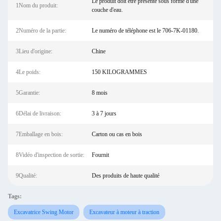
Le produit doit être présenté sous forme d'une
1Nom du produit:
couche d'eau.
2Numéro de la partie:
Le numéro de téléphone est le 706-7K-01180.
3Lieu d'origine:
Chine
4Le poids:
150 KILOGRAMMES
5Garantie:
8 mois
6Délai de livraison:
3 à 7 jours
7Emballage en bois:
Carton ou cas en bois
8Vidéo d'inspection de sortie:
Fournit
9Qualité:
Des produits de haute qualité
Tags:
Excavatrice Swing Motor
Excavateur à moteur à traction