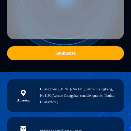
Soumettre
GuangZhou, CHINE ((No.D01, bâtiment YingFeng,
No1190.Avenue Zhongshan centrale, quartier Tianhe,
Adresse:
Guangzhou.)