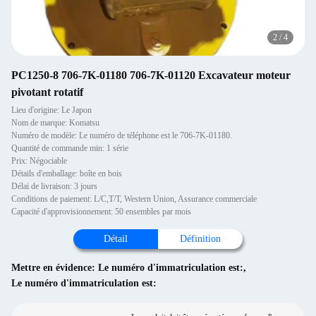
2
/
4
PC1250-8 706-7K-01180 706-7K-01120 Excavateur moteur
pivotant rotatif
Lieu d'origine: Le Japon
Nom de marque: Komatsu
Numéro de modèle: Le numéro de téléphone est le 706-7K-01180.
Quantité de commande min: 1 série
Prix: Négociable
Détails d'emballage: boîte en bois
Délai de livraison: 3 jours
Conditions de paiement: L/C,T/T, Western Union, Assurance commerciale
Capacité d'approvisionnement: 50 ensembles par mois
Détail
Définition
Mettre en évidence:
Le numéro d'immatriculation est:
,
Le numéro d'immatriculation est: