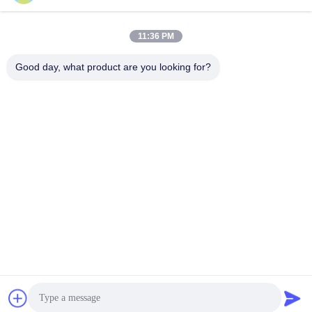
11:36 PM
0086-189-9844-3486
Téléphone :
Good day, what product are you looking for?
Guangzhou XinFeng Engineering Machinery
Co., Ltd.
Guangzhou XinFeng Engineering Machinery Co., Ltd.
Obtenez le meilleur prix
Obtenir un devis