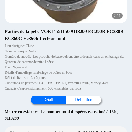
2
/
4
Parties de la pelle VOE14551150 9118299 EC290B EC330B
EC360C Ec360b Lecteur final
Lieu d'origine: Chine
Nom de marque: Volvo
Numéro de modèle: Les produits de base doivent être présentés dans un emballage de qualité supérieure.
Quantité de commande min: 1 série
Prix: Négociable
Détails d'emballage: Emballage de boîtes en bois
Délai de livraison: 3 à 5 jours
Conditions de paiement: L/C, D/A, D/P, T/T, Western Union, MoneyGram
Capacité d'approvisionnement: 500 ensembles par mois
Détail
Définition
Mettre en évidence:
Le nombre total d'espèces est estimé à 150.
,
9118299