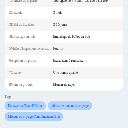
1Numéro de la partie:
Voir également VOE14551150 9118299
2Garantie:
3 mois
3Délai de livraison:
3 à 5 jours
4Emballage en bois:
Emballage de boîtes en bois
5Vidéo d'inspection de sortie:
Fournit
6Appliion du projet:
Excavateur à rouleaux
7Qualité:
Une bonne qualité
8Nom du produit:
Moteur de trajet
Tags:
Excavatrice Travel Motor
pièces de moteur de voyage
Moteur de voyage d'entraînement final