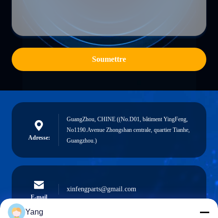
Soumettre
GuangZhou, CHINE ((No.D01, bâtiment YingFeng,
No1190.Avenue Zhongshan centrale, quartier Tianhe,
Adresse:
Guangzhou.)
xinfengparts@gmail.com
E-mail
Yang