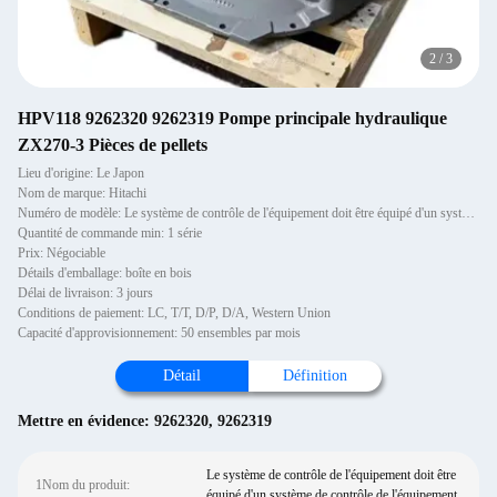
2
/
3
HPV118 9262320 9262319 Pompe principale hydraulique
ZX270-3 Pièces de pellets
Lieu d'origine: Le Japon
Nom de marque: Hitachi
Numéro de modèle: Le système de contrôle de l'équipement doit être équipé d'un système de contrôle de l'équipement.
Quantité de commande min: 1 série
Prix: Négociable
Détails d'emballage: boîte en bois
Délai de livraison: 3 jours
Conditions de paiement: LC, T/T, D/P, D/A, Western Union
Capacité d'approvisionnement: 50 ensembles par mois
Détail
Définition
Mettre en évidence:
9262320
,
9262319
Le système de contrôle de l'équipement doit être
1Nom du produit:
équipé d'un système de contrôle de l'équipement.