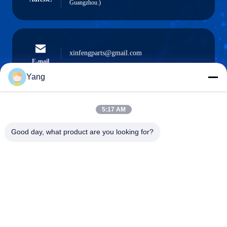
Guangzhou.)
xinfengparts@gmail.com
E-mail
Yang
5:17 AM
0086-189-9844-3486
Téléphone :
Good day, what product are you looking for?
Guangzhou XinFeng Engineering Machinery
Co., Ltd.