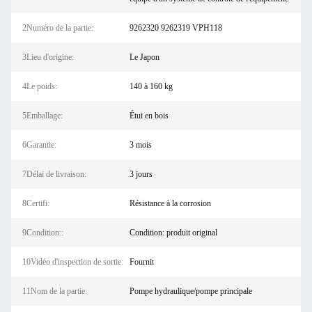
2Numéro de la partie:
9262320 9262319 VPH118
3Lieu d'origine:
Le Japon
4Le poids:
140 à 160 kg
5Emballage:
Étui en bois
6Garantie:
3 mois
7Délai de livraison:
3 jours
8Certifi:
Résistance à la corrosion
9Condition::
Condition: produit original
10Vidéo d'inspection de sortie:
Fournit
11Nom de la partie:
Pompe hydraulique/pompe principale