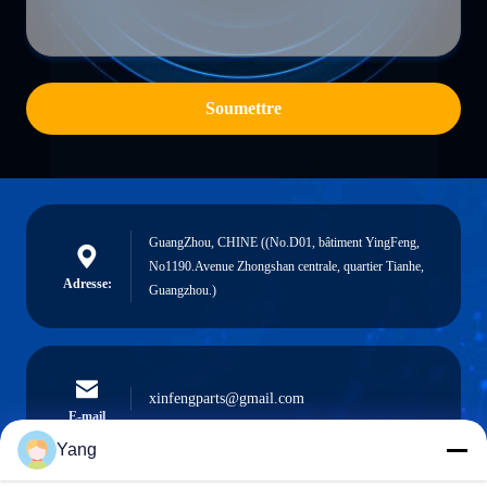
Soumettre
GuangZhou, CHINE ((No.D01, bâtiment YingFeng,
No1190.Avenue Zhongshan centrale, quartier Tianhe,
Adresse:
Guangzhou.)
xinfengparts@gmail.com
E-mail
Yang