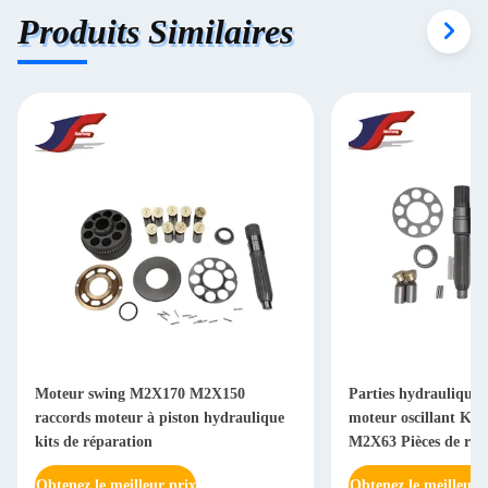
Produits Similaires
2X150
Parties hydrauliques pour excavatrice à
M5X1
hydraulique
moteur oscillant Kit de réparation
d'exc
M2X63 Pièces de rechange
répar
Obtenez le meilleur prix
Obten