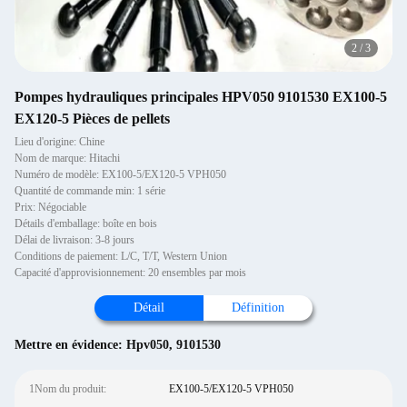
3
/
3
Pompes hydrauliques principales HPV050 9101530 EX100-5
EX120-5 Pièces de pellets
Lieu d'origine: Chine
Nom de marque: Hitachi
Numéro de modèle: EX100-5/EX120-5 VPH050
Quantité de commande min: 1 série
Prix: Négociable
Détails d'emballage: boîte en bois
Délai de livraison: 3-8 jours
Conditions de paiement: L/C, T/T, Western Union
Capacité d'approvisionnement: 20 ensembles par mois
Détail
Définition
Mettre en évidence:
Hpv050
,
9101530
1Nom du produit:
EX100-5/EX120-5 VPH050