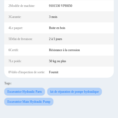
2Modèle de machine:
9101530 VPH050
3Garantie:
3 mois
4Le paquet:
Boite en bois
5Délai de livraison:
2 à 5 jours
6Certifi:
Résistance à la corrosion
7Le poids:
50 kg ou plus
8Vidéo d'inspection de sortie:
Fournit
Tags:
Excavatrice Hydraulic Parts
kit de réparation de pompe hydraulique
Excavatrice Main Hydraulic Pump